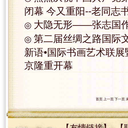
闭幕 今又重阳--老同
大隐无形——张志国
◎
第二届丝绸之路国际文
◎
新语•国际书画艺术联
京隆重开幕
首页 上一页
下一页
【
友情链接
】 【