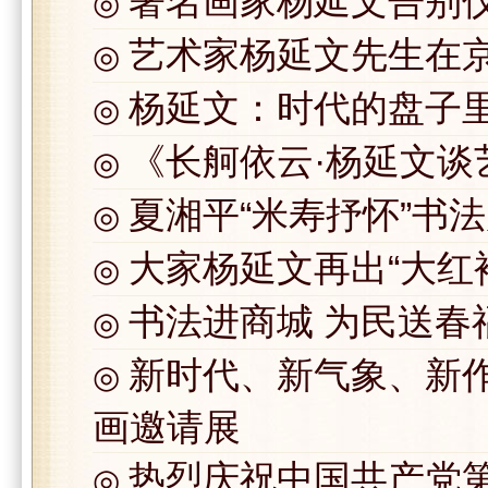
著名画家杨延文告别
◎
艺术家杨延文先生在
◎
杨延文：时代的盘子
◎
《长舸依云·杨延文谈
◎
夏湘平“米寿抒怀”书
◎
大家杨延文再出“大红
◎
书法进商城 为民送春
◎
新时代、新气象、新作
◎
画邀请展
热烈庆祝中国共产党
◎