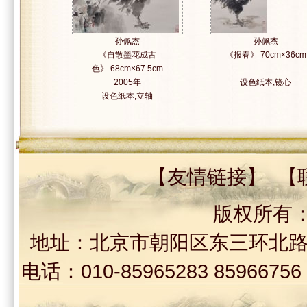
孙佩杰
孙佩杰
《自散墨花成古
《报春》 70cm×36cm
色》 68cm×67.5cm
2005年
设色纸本,镜心
设色纸本,立轴
【
友情链接
】 【
版权所有
地址：北京市朝阳区东三环北路30
电话：010-85965283 859667