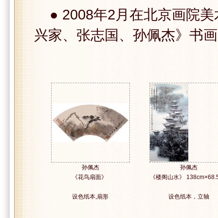
● 2008年2月在北京画院
兴家、张志国、孙佩杰》书画
孙佩杰
孙佩杰
《花鸟扇面》
《楼阁山水》 138cm×68.
设色纸本,扇形
设色纸本，立轴