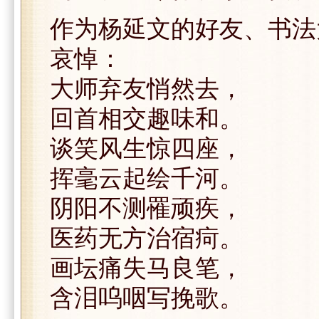
作为杨延文的好友、书法
哀悼：
大师弃友悄然去，
回首相交趣味和。
谈笑风生惊四座，
挥毫云起绘千河。
阴阳不测罹顽疾，
医药无方治宿疴。
画坛痛失马良笔，
含泪呜咽写挽歌。