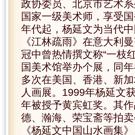
政协委员、北京市艺术系
国家一级美术师，享受国
年代起，杨延文为当代中
《江林疏雨》在意大利曼
冠中曾热情撰文称“一枝红
国美术馆举办个展，同年
多次在美国、香港、新加
人画展。1999年杨延文
年被授予黄宾虹奖。其作
德、瀚海、荣宝斋等拍卖
《杨延文中国山水画集》