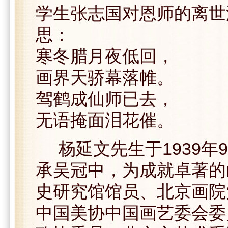
学生张志国对恩师的离世
思：
寒冬腊月夜低回，
画界天骄幕落帷。
驾鹤成仙师已去，
无语掩面泪花催。
杨延文先生于1939年
承吴冠中，为成就卓著的
史研究馆馆员、北京画院
中国美协中国画艺委会委